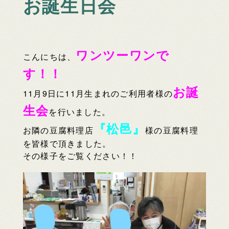
お誕生日会
ワンツーワンで
こんにちは、
す！！
お誕
11月9日に11月生まれのご利用者様の
生会
を行いました。
『松邑』
お隣の豆腐料理店
様の豆腐料理
を皆様で頂きました。
その様子をご覧ください！！