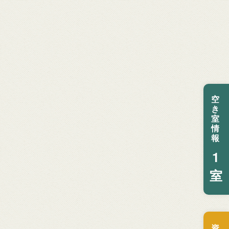
空
き
室
情
報
1
室
資