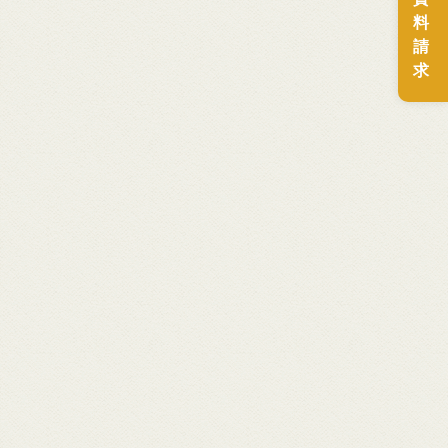
料
請
求